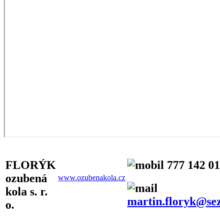
FLORÝK
777 142 0
ozubená
www.ozubenakola.cz
kola s. r.
martin.floryk@se
o.